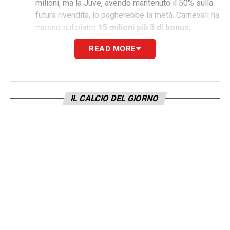
milioni, ma la Juve, avendo mantenuto il 50% sulla
futura rivendita, lo pagherebbe la metà. Carnevali ha
messo sul piatto
15 milioni più 3 di bonus
,
avvicinandosi sensibilmente alla fatidica quota di
READ MORE
20 milioni.
Il contratto.
Intesa totale già raggiunta con il
giocatore per circa 2 milioni a stagione. Alla
Continassa lo aspetta uno sponsor speciale: il suo
IL CALCIO DEL GIORNO
grande amico Kenan Yildiz, conosciuto ai tempi
della
Next Gen
.
Il nodo cessioni in difesa.
L’arrivo di
Muharemovic si intreccia con i movimenti in
uscita. Il futuro di
Bremer
resta in bilico: il
brasiliano vorrebbe restare, ma la sua
clausola da 58 milioni (valida fino al 10
agosto) rappresenta uno spartiacque e, di