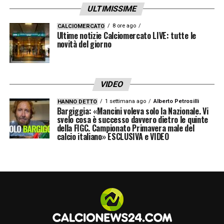
fronte a offerte convincenti, la società non
ULTIMISSIME
porrebbe veti. Sono in fase di valutazione
8 ore ago
CALCIOMERCATO
Ultime notizie Calciomercato LIVE: tutte le
anche Federico Gatti (stimato 20-25 milioni),
novità del giorno
Lloyd Kelly (richiesto in Premier League),
Juan Cabal e Andrea Cambiaso, considerato
sacrificabile per 40 milioni.
VIDEO
1 settimana ago
Alberto Petrosilli
HANNO DETTO
Centravanti e portiere: i tasselli mancanti
.
Bargiggia: «Mancini voleva solo la Nazionale. Vi
svelo cosa è successo davvero dietro le quinte
Spalletti aspetta con ansia i colpi nei ruoli
della FIGC. Campionato Primavera male del
calcio italiano» ESCLUSIVA e VIDEO
nevralgici.
Tra i pali
. L’obiettivo numero uno resta
Dibu
Martinez
. I costi elevati frenano l’affare, ma
l’interesse dell’Aston Villa per Zion Suzuki
potrebbe liberare l’argentino. Attenzione, perché lo
stesso portiere del Parma (che ha appena