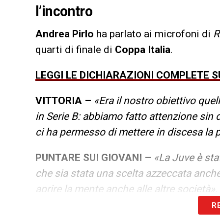
l’incontro
Andrea
Pirlo
ha parlato ai microfoni di
R
quarti di finale di
Coppa Italia
.
LEGGI LE DICHIARAZIONI COMPLETE 
VITTORIA –
«Era il nostro obiettivo que
in Serie B: abbiamo fatto attenzione sin
ci ha permesso di mettere in discesa la p
PUNTARE SUI GIOVANI –
«La Juve è sta
che sia stata una scelta azzeccata anche
aprire la mente anche alle altre società».
R
ACCORCIARE IN CAMPIONATO –
«Anch