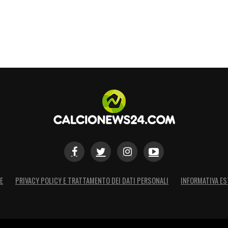
nto il campionato. Dipende da noi, pensiamo a noi
che perché il nostro obiettivo è la Coppa Italia»
S
E
PRIVACY POLICY E TRATTAMENTO DEI DATI PERSONALI
INFORMATIVA ES