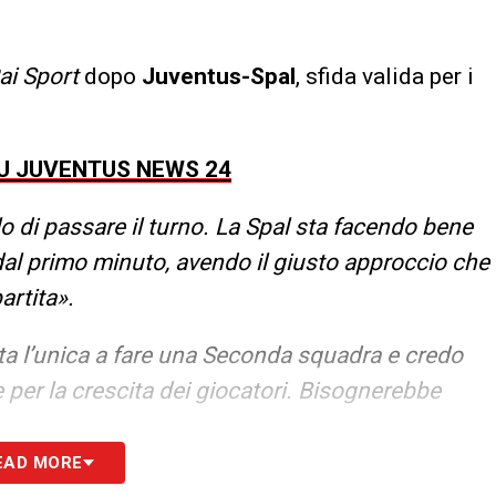
ai Sport
dopo
Juventus-Spal
, sfida valida per i
SU JUVENTUS NEWS 24
llo di passare il turno. La Spal sta facendo bene
 dal primo minuto, avendo il giusto approccio che
artita».
ta l’unica a fare una Seconda squadra e credo
 per la crescita dei giocatori. Bisognerebbe
EAD MORE
e quando sono arrivato qua siamo sempre