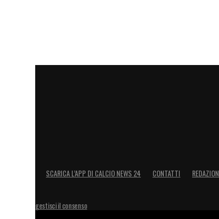
rimasti dietro al Milan e poi abbiamo vi
stessi. Derby d’Italia? Siamo contenti, an
LA PLAYLIST DELLE NOSTRE TOP NEW
SCARICA L’APP DI CALCIO NEWS 24
CONTATTI
REDAZION
gestisci il consenso