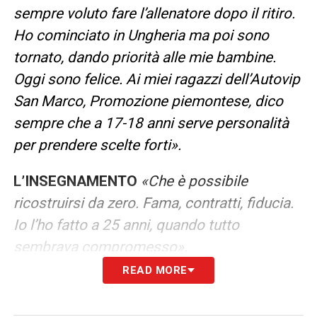
sempre voluto fare l’allenatore dopo il ritiro.
Ho cominciato in Ungheria ma poi sono
tornato, dando priorità alle mie bambine.
Oggi sono felice. Ai miei ragazzi dell’Autovip
San Marco, Promozione piemontese, dico
sempre che a 17-18 anni serve personalità
per prendere scelte forti».
L’INSEGNAMENTO
«Che è possibile
ricostruirsi da zero. Fama, contratti, fiducia.
Io l’ho fatto a 25 anni, quando tutto
sembrava compromesso».
READ MORE
L’ACCUSA
«L’accusa era relativa a una
combine di due partite: Bari-Treviso 0-1 e