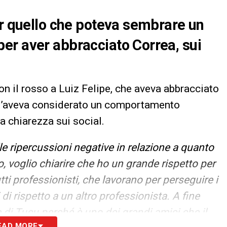
er quello che poteva sembrare un
er aver abbracciato Correa, sui
on il rosso a Luiz Felipe, che aveva abbracciato
ro l’aveva considerato un comportamento
fa chiarezza sui social.
le ripercussioni negative in relazione a quanto
o, voglio chiarire che ho un grande rispetto per
utti professionisti, che lavorano per perseguire i
 rispetto a un altro professionista. A fine
le di Tucu perché è uno dei grandi amici che il
EAD MORE