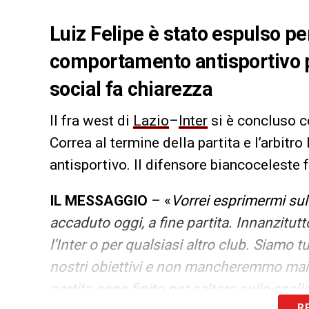
Luiz Felipe è stato espulso p
comportamento antisportivo p
social fa chiarezza
Il fra west di
Lazio
–
Inter
si è concluso c
Correa al termine della partita e l’arbit
antisportivo. Il difensore biancoceleste 
IL MESSAGGIO
– «
Vorrei esprimermi sul
accaduto oggi, a fine partita. Innanzitutt
l’Inter o per qualsiasi altro club. Siamo t
nostri obiettivi e non mancheremmo mai di
partita sono finito per saltare sulle spal
R