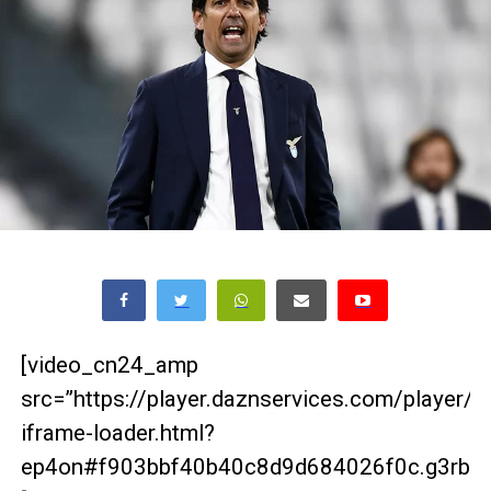
[video_cn24_amp
src=”https://player.daznservices.com/player/
iframe-loader.html?
ep4on#f903bbf40b40c8d9d684026f0c.g3rbrg2