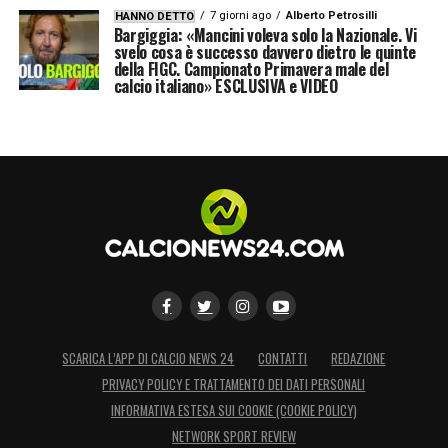
7 giorni ago
Alberto Petrosilli
HANNO DETTO
Bargiggia: «Mancini voleva solo la Nazionale. Vi
svelo cosa è successo davvero dietro le quinte
della FIGC. Campionato Primavera male del
calcio italiano» ESCLUSIVA e VIDEO
SCARICA L’APP DI CALCIO NEWS 24
CONTATTI
REDAZIONE
PRIVACY POLICY E TRATTAMENTO DEI DATI PERSONALI
INFORMATIVA ESTESA SUI COOKIE (COOKIE POLICY)
NETWORK SPORT REVIEW