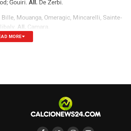
od; Gouiri.
All.
De Zerbi.
Bille, Mouanga, Omeragic, Mincarelli, Sainte-
libaly.
All.
Camara.
EAD MORE
S