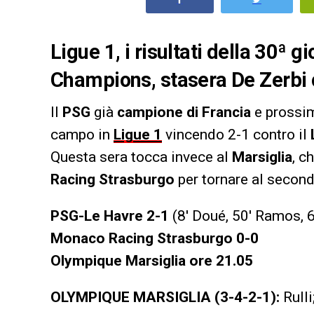
Ligue 1, i risultati della 30ª g
Champions, stasera De Zerbi 
Il
PSG
già
campione di Francia
e pross
campo in
Ligue 1
vincendo 2-1 contro il
Questa sera tocca invece al
Marsiglia
, c
Racing Strasburgo
per tornare al secon
PSG-Le Havre 2-1
(8′ Doué, 50′ Ramos, 
Monaco Racing Strasburgo 0-0
Olympique Marsiglia ore 21.05
OLYMPIQUE MARSIGLIA (3-4-2-1):
Rulli