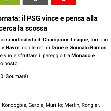
iornata: il PSG vince e pensa alla
cerca la scossa
imo
semifinalista di Champions League
, torna in
Le Havre
, con le reti di
Doué e Goncalo Ramos
.
he vuole sfruttare il pareggio tra
Monaco e
do posto.
60′ Soumaré)
; Kondogbia, Garcia, Murillo; Merlin, Rongier,