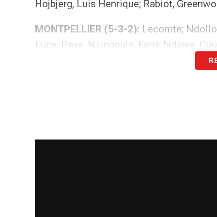
Hojbjerg, Luis Henrique; Rabiot, Greenwo
MONTPELLIER (5-3-2):
Lecomte; Ndollo 
Luce; Pays, Nzingoula, Ferri; Ndiaye, Cou
R
LA PLAYLIST DELLE NOSTRE TOP NEW