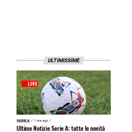
ULTIMISSIME
1 ora ago
SERIE A
Ultime Notizie Serie A: tutte le novità