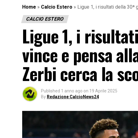
Home
»
Calcio Estero
»
Ligue 1, i risultati della 30
CALCIO ESTERO
Ligue 1, i risulta
vince e pensa al
Zerbi cerca la sc
Published
1 anno ago
on
19 Aprile 2025
By
Redazione CalcioNews24