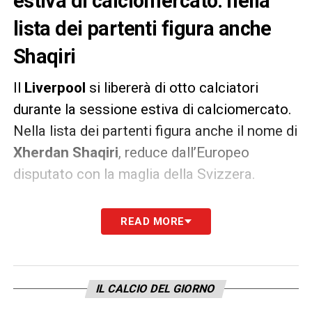
estiva di calciomercato: nella
lista dei partenti figura anche
Shaqiri
Il
Liverpool
si libererà di otto calciatori
durante la sessione estiva di calciomercato.
Nella lista dei partenti figura anche il nome di
Xherdan
Shaqiri
, reduce dall’Europeo
disputato con la maglia della Svizzera.
Come riportato dal
Daily Express
, gli altri
READ MORE
sono
Marko
Grujic
(piace al
Sassuolo
),
Harry
Wilson
,
Neco
Williams
,
Loris
Karius
,
Sheyi
Ojo
,
Ben
Woodburn
e
Taiwo
Awoniyi
.
IL CALCIO DEL GIORNO