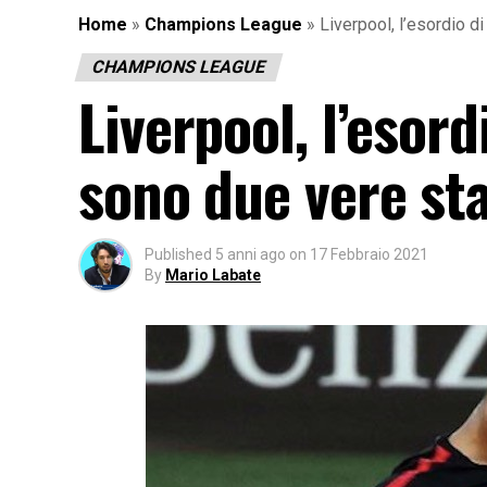
Home
»
Champions League
»
Liverpool, l’esordio 
CHAMPIONS LEAGUE
Liverpool, l’esor
sono due vere st
Published
5 anni ago
on
17 Febbraio 2021
By
Mario Labate