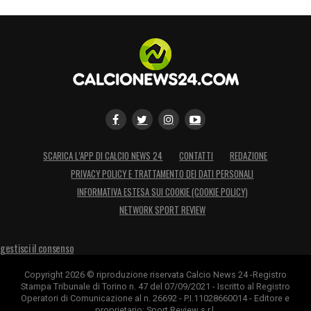
finestra
Nonostante il rilancio del progetto “Lookman
Atalanta”, il Tottenham continua a seguire
con attenzione le evoluzioni. Gli Spurs
restano attratti dal profilo, ma al momento
non esistono trattative concrete né accordi
in definizione. Le smentite provenienti da
SCARICA L’APP DI CALCIO NEWS 24
CONTATTI
REDAZIONE
fonti vicine al mercato raffreddano l’ipotesi
PRIVACY POLICY E TRATTAMENTO DEI DATI PERSONALI
di un trasferimento immediato, anche perché
INFORMATIVA ESTESA SUI COOKIE (COOKIE POLICY)
l’Atalanta considera Lookman un asset
NETWORK SPORT REVIEW
tecnico ed economico di grande valore.
gestisci il consenso
Gennaio può essere il mese decisivo
Copyright 2026 © riproduzione riservata Calcio News 24 -Registro
Stampa Tribunale di Torino n. 47 del 07/09/2021 - Iscritto al Registro
Operatori di Comunicazione al n. 26692 - P.I.11028660014 - Editore e
Il destino di Lookman Atalanta si giocherà
proprietario: Sport Review s.r.l.