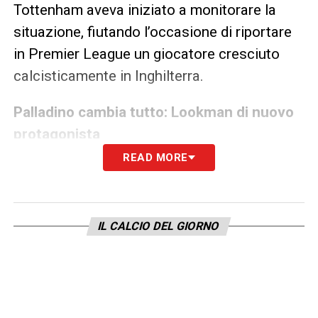
Tottenham aveva iniziato a monitorare la
situazione, fiutando l’occasione di riportare
in Premier League un giocatore cresciuto
calcisticamente in Inghilterra.
Palladino cambia tutto: Lookman di nuovo
protagonista
READ MORE
L’arrivo di Raffaele Palladino ha però
cambiato radicalmente gli equilibri. Il nuovo
tecnico ha individuato in Lookman una
IL CALCIO DEL GIORNO
pedina fondamentale per costruire un
attacco moderno, rapido e imprevedibile. Nel
suo 3-4-3 fluido, l’ex Fulham è destinato a
occupare stabilmente uno degli slot nel