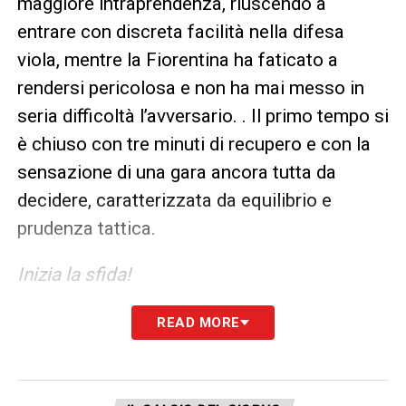
maggiore intraprendenza, riuscendo a
entrare con discreta facilità nella difesa
viola, mentre la Fiorentina ha faticato a
rendersi pericolosa e non ha mai messo in
seria difficoltà l’avversario. . Il primo tempo si
è chiuso con tre minuti di recupero e con la
sensazione di una gara ancora tutta da
decidere, caratterizzata da equilibrio e
prudenza tattica.
Inizia la sfida!
READ MORE
FORMAZIONI UFFICIALI
LOSANNA (4-3-1-2)
: Letica; Soppy,
Mouanga, Sow, Fofana; Butler-Oye, Roche,