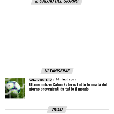
IL CALCIO DEL GIORNO
Sigua; Lekoueiry; Kana-Biyik,
Bair.
Allenatore
: Zeidler
FIORENTINA (3-5-2)
: Martinelli; Pongracic,
Pablo Mari, Viti; Kouadio, Richardson,
Nicolussi Caviglia, Sohm, Kouame; Dzeko,
Piccoli.
Allenatore
: Vanoli
LEGGI ANCHE –
Conference League
ULTIMISSIME
2025/2026: calendario, risultati, classifica
14 minuti ago
CALCIO ESTERO
Ultime notizie Calcio Estero: tutte le novità del
LA PLAYLIST DELLE NOSTRE TOP NEWS
giorno provenienti da tutto il mondo
VIDEO