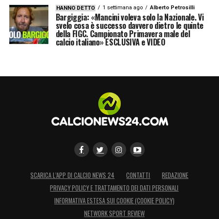
1 settimana ago
Alberto Petrosilli
HANNO DETTO
Bargiggia: «Mancini voleva solo la Nazionale. Vi
svelo cosa è successo davvero dietro le quinte
della FIGC. Campionato Primavera male del
calcio italiano» ESCLUSIVA e VIDEO
SCARICA L’APP DI CALCIO NEWS 24
CONTATTI
REDAZIONE
PRIVACY POLICY E TRATTAMENTO DEI DATI PERSONALI
INFORMATIVA ESTESA SUI COOKIE (COOKIE POLICY)
NETWORK SPORT REVIEW