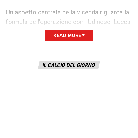
Un aspetto centrale della vicenda riguarda la
formula dell’operazione con l’Udinese. Lucca
è approdato al Napoli con la formula del
READ MORE
prestito con obbligo di riscatto, che
scatterebbe automaticamente al primo punto
conquistato dagli azzurri nel mese di
IL CALCIO DEL GIORNO
febbraio. Proprio questo dettaglio
contrattuale sta spingendo il club
partenopeo a trattare con la società friulana
per rivedere i termini dell’accordo. L’obiettivo
è modificare le tempistiche, così da poter
cedere il giocatore già a gennaio senza
attivare l’obbligo.