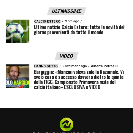
La soluzione preferita dal Napoli sarebbe
ULTIMISSIME
quella di un nuovo prestito di Lucca a un’altra
squadra, possibilmente inserendo un’opzione
9 ore ago
CALCIO ESTERO
Ultime notizie Calcio Estero: tutte le novità del
di acquisto a favore del club che lo
giorno provenienti da tutto il mondo
accoglierà. In questo modo, il centravanti
potrebbe ritrovare spazio, continuità e
VIDEO
fiducia, elementi fondamentali per il suo
2 settimane ago
Alberto Petrosilli
HANNO DETTO
percorso di crescita, mentre il Napoli
Bargiggia: «Mancini voleva solo la Nazionale. Vi
svelo cosa è successo davvero dietro le quinte
avrebbe maggiore flessibilità per
della FIGC. Campionato Primavera male del
calcio italiano» ESCLUSIVA e VIDEO
riorganizzare il reparto offensivo.
In conclusione, la pista
Lucca Napoli
appare
sempre più vicina alla separazione. Le
prossime settimane saranno decisive per
capire se le parti riusciranno a trovare un