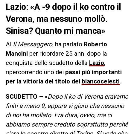
Lazio: «A -9 dopo il ko contro il
Verona, ma nessuno mollò.
Sinisa? Quanto mi manca»
Al
Il Messaggero
, ha parlato
Roberto
Mancini
per ricordare 25 anni dopo la
conquista dello scudetto della
Lazio
,
ripercorrendo uno dei
passi più importanti
per la vittoria del titolo dei
biancocelesti
.
SCUDETTO –
«
Dopo il ko di Verona eravamo
finiti a meno 9, eppure vi giuro che nessuno
di noi ha mollato. Era dura, ovvio, ma ci
abbiamo sempre creduto soprattutto perché
c’era lo scontro diretto di Torino. Si vede che