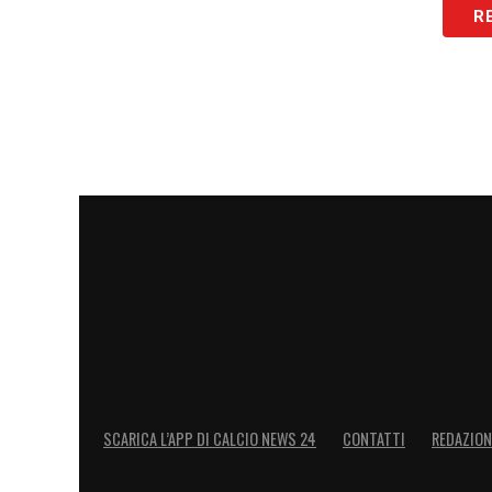
R
SCARICA L’APP DI CALCIO NEWS 24
CONTATTI
REDAZION