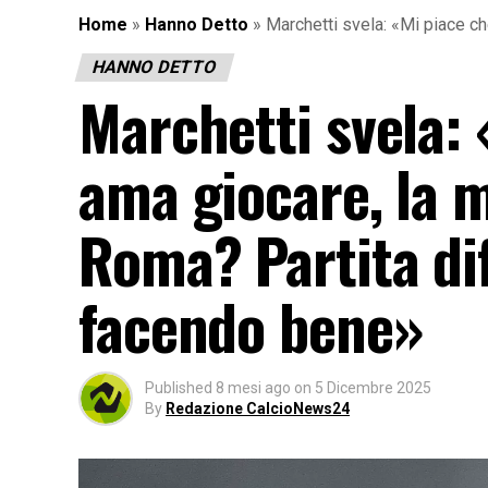
Home
»
Hanno Detto
»
Marchetti svela: «Mi piace ch
HANNO DETTO
Marchetti svela: 
ama giocare, la m
Roma? Partita dif
facendo bene»
Published
8 mesi ago
on
5 Dicembre 2025
By
Redazione CalcioNews24