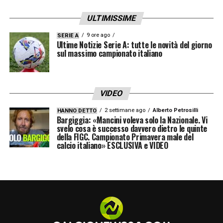
nazionali arrivate agli ottavi attraverso
ULTIMISSIME
percorsi differenti ma altrettanto solidi.
9 ore ago
SERIE A
Ultime Notizie Serie A: tutte le novità del giorno
LA PLAYLIST DELLE NOSTRE TOP NEWS
sul massimo campionato italiano
VIDEO
2 settimane ago
Alberto Petrosilli
HANNO DETTO
Bargiggia: «Mancini voleva solo la Nazionale. Vi
svelo cosa è successo davvero dietro le quinte
della FIGC. Campionato Primavera male del
calcio italiano» ESCLUSIVA e VIDEO