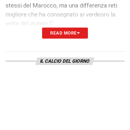
stessi del Marocco, ma una differenza reti
migliore che ha consegnato ai verdeoro la
vetta del gruppo C.
READ MORE
Cammino diverso per il Giappone, comunque
convincente: secondo posto nel gruppo F
con
5 punti
, alle spalle dell’Olanda. Dopo il
IL CALCIO DEL GIORNO
2‑2
proprio contro gli olandesi all’esordio, la
nazionale asiatica ha travolto la Tunisia
4‑0
e chiuso la fase a gironi con l’
1‑1
contro la
Svezia.
Mariani, già protagonista in due gare del
torneo, si prepara così a dirigere un incrocio
di grande prestigio e peso tecnico, con due