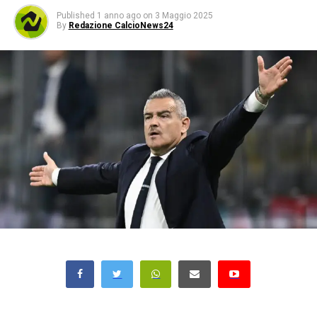
Published
1 anno ago
on
3 Maggio 2025
By
Redazione CalcioNews24