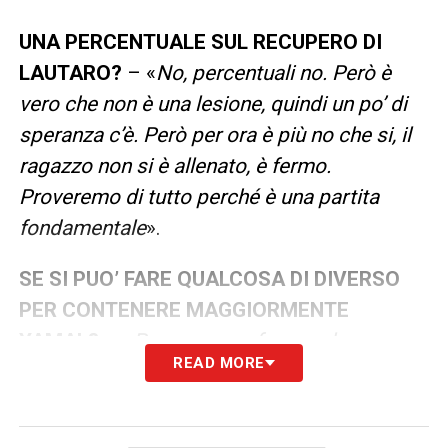
UNA PERCENTUALE SUL RECUPERO DI
LAUTARO?
– «
No, percentuali no. Però è
vero che non è una lesione, quindi un po’ di
speranza c’è. Però per ora è più no che si, il
ragazzo non si è allenato, è fermo.
Proveremo di tutto perché è una partita
fondamentale
».
SE SI PUO’ FARE QUALCOSA DI DIVERSO
PER CONTENERE MAGGIORMENTE
YAMAL?
– «
Proveremo a fare qualcosa,
READ MORE
studieremo. La partita la stiamo rivedendo e
come facciamo sempre ognuno di noi
porterà un’idea, parliamo con Simone e poi