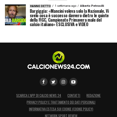
1 settimana ago
Alberto Petrosilli
HANNO DETTO
LA PLAYLIST DELLE NOSTRE TOP NEWS
Bargiggia: «Mancini voleva solo la Nazionale. Vi
svelo cosa è successo davvero dietro le quinte
della FIGC. Campionato Primavera male del
calcio italiano» ESCLUSIVA e VIDEO
SCARICA L’APP DI CALCIO NEWS 24
CONTATTI
REDAZIONE
PRIVACY POLICY E TRATTAMENTO DEI DATI PERSONALI
INFORMATIVA ESTESA SUI COOKIE (COOKIE POLICY)
NETWORK SPORT REVIEW