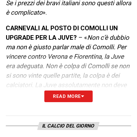
Se i prezzi dei bravi italiani sono questi allora
è complicato
».
CARNEVALI AL POSTO DI COMOLLI UN
UPGRADE PER LA JUVE?
– «
Non c’è dubbio
ma non è giusto parlar male di Comolli. Per
vincere contro Verona e Fiorentina, la Juve
era adeguata. Non è colpa di Comolli se non
si sono vinte quelle partite, la colpa è dei
calciatori. La Juve assolutamente non deve
ripetere gli stessi errori e costruire una
READ MORE
squadra adeguata all’Europa League.
Sbagliare un altro anno sarebbe gravissimo,
non si può trattare i tifosi così
».
IL CALCIO DEL GIORNO