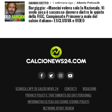
1 settimana ago
Alberto Petrosilli
HANNO DETTO
Bargiggia: «Mancini voleva solo la Nazionale. Vi
svelo cosa è successo davvero dietro le quinte
della FIGC. Campionato Primavera male del
calcio italiano» ESCLUSIVA e VIDEO
SCARICA L’APP DI CALCIO NEWS 24
CONTATTI
REDAZIONE
PRIVACY POLICY E TRATTAMENTO DEI DATI PERSONALI
INFORMATIVA ESTESA SUI COOKIE (COOKIE POLICY)
NETWORK SPORT REVIEW