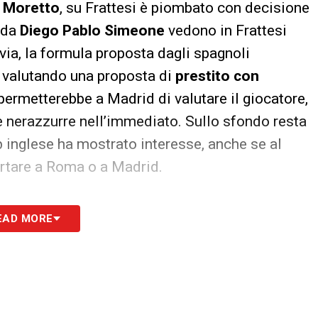
 Moretto
, su Frattesi è piombato con decisione
i da
Diego Pablo Simeone
vedono in Frattesi
tavia, la formula proposta dagli spagnoli
ta valutando una proposta di
prestito con
permetterebbe a Madrid di valutare il giocatore,
 nerazzurre nell’immediato. Sullo sfondo resta
ub inglese ha mostrato interesse, anche se al
rtare a Roma o a Madrid.
EAD MORE
la proposta cash della Lazio e il fascino della
 si risolverà solo sul gong finale
. L’Inter deve
l suo incursore?