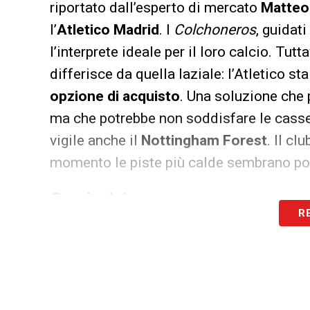
riportato dall’esperto di mercato
Matteo
l’
Atletico Madrid
. I
Colchoneros
, guidat
l’interprete ideale per il loro calcio. Tut
differisce da quella laziale: l’Atletico s
opzione di acquisto
. Una soluzione che 
ma che potrebbe non soddisfare le casse
vigile anche il
Nottingham Forest
. Il cl
momento le piste più calde sembrano po
Ore decisive
R
La situazione è in totale evoluzione. Tra 
Liga,
il futuro di Frattesi è un rebus che
decidere: incassare subito o trattenere i