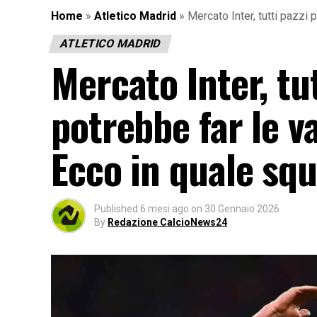
Home
»
Atletico Madrid
»
Mercato Inter, tutti pazzi 
ATLETICO MADRID
Mercato Inter, tut
potrebbe far le va
Ecco in quale squ
Published
6 mesi ago
on
30 Gennaio 2026
By
Redazione CalcioNews24