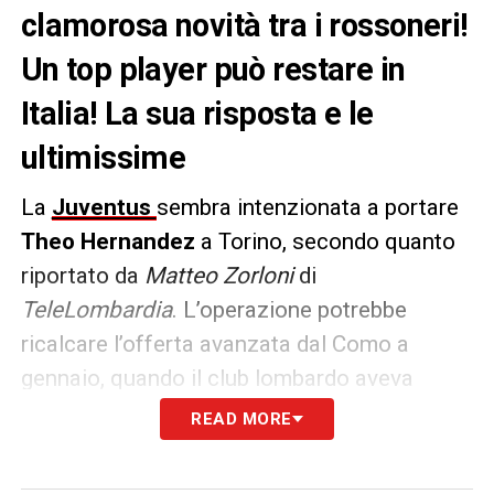
clamorosa novità tra i rossoneri!
Un top player può restare in
Italia! La sua risposta e le
ultimissime
La
Juventus
sembra intenzionata a portare
Theo Hernandez
a Torino, secondo quanto
riportato da
Matteo Zorloni
di
TeleLombardia
. L’operazione potrebbe
ricalcare l’offerta avanzata dal Como a
gennaio, quando il club lombardo aveva
proposto circa 54 milioni di euro per il
READ MORE
terzino francese. Sebbene il
Milan
avesse
accettato l’offerta, Hernandez aveva