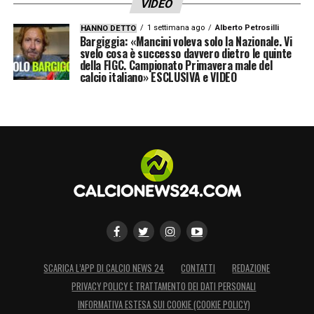
VIDEO
1 settimana ago
Alberto Petrosilli
HANNO DETTO
Bargiggia: «Mancini voleva solo la Nazionale. Vi
svelo cosa è successo davvero dietro le quinte
della FIGC. Campionato Primavera male del
calcio italiano» ESCLUSIVA e VIDEO
SCARICA L’APP DI CALCIO NEWS 24
CONTATTI
REDAZIONE
PRIVACY POLICY E TRATTAMENTO DEI DATI PERSONALI
INFORMATIVA ESTESA SUI COOKIE (COOKIE POLICY)