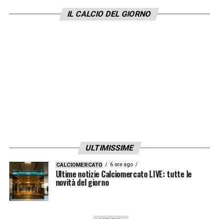
declinato il trasferimento.
IL CALCIO DEL GIORNO
Ora, il giocatore sembrerebbe più aperto a
vestire la maglia bianconera, ma
l’affare
dipenderebbe dalla cessione di Andrea
Cambiaso
. La Juventus sarebbe pronta a
presentare una proposta importante per
Hernandez, il cui contratto con il Milan
scadrà a giugno 2026.
ULTIMISSIME
LA PLAYLIST DELLE NOSTRE TOP NEWS
6 ore ago
CALCIOMERCATO
Ultime notizie Calciomercato LIVE: tutte le
novità del giorno