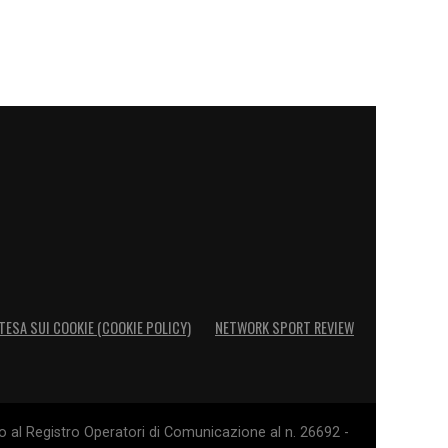
TESA SUI COOKIE (COOKIE POLICY)
NETWORK SPORT REVIEW
o al Registro Operatori di Comunicazione al n. 26692 -