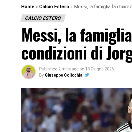
Home
»
Calcio Estero
»
Messi, la famiglia fa chiarez
CALCIO ESTERO
Messi, la famiglia
condizioni di Jorg
Published
2 mesi ago
on
18 Giugno 2026
By
Giuseppe Colicchia