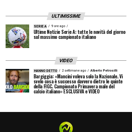
l’allargamento a 48 squadre abbia risposto
ad una manovra elettorale di Infantino.
ULTIMISSIME
Siccome un voto equivale ad ogni nazione
9 ore ago
SERIE A
Ultime Notizie Serie A: tutte le novità del giorno
che è testerata alla FIFA, tante più nazioni
sul massimo campionato italiano
anche di paesi che calcisticamente non
hanno vissuto epopee mondiali, come quelle
che la storia del calcio ci ha raccontato,
VIDEO
hanno trovato il loro spazio. Ma questo è
2 settimane ago
Alberto Petrosilli
HANNO DETTO
Bargiggia: «Mancini voleva solo la Nazionale. Vi
assolutamente positivo, perché
svelo cosa è successo davvero dietro le quinte
della FIGC. Campionato Primavera male del
evidentemente dimostra come il calcio
calcio italiano» ESCLUSIVA e VIDEO
attecchisca ad ogni latitudine. Ma basta dire
le cose come stanno. Infantino, quando fa le
battute sul Mondiale a 64, c’è anche un
fondo di verità, perché se dipendesse da lui