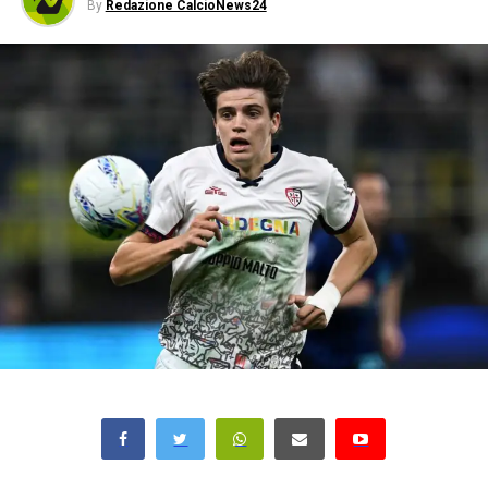
By
Redazione CalcioNews24