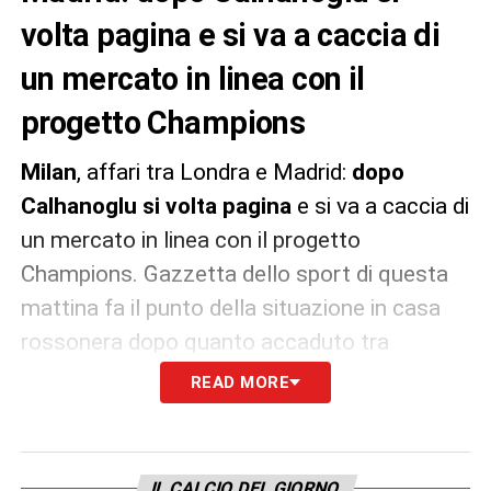
volta pagina e si va a caccia di
un mercato in linea con il
progetto Champions
Milan
, affari tra Londra e Madrid:
dopo
Calhanoglu si volta pagina
e si va a caccia di
un mercato in linea con il progetto
Champions. Gazzetta dello sport di questa
mattina fa il punto della situazione in casa
rossonera dopo quanto accaduto tra
Donnarumma e Calhanoglu: “Milan, doppia
READ MORE
tratta”. E ancora: “Gli affari si fanno tra
Londra e Madrid Bakayoko chiama. Avanti
per Ceballos. Col Chelsea si parla dell’ex
IL CALCIO DEL GIORNO