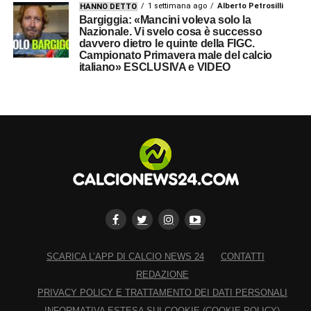
Chelsea lo aveva pagato 40 milioni più bonus
1 settimana ago
Alberto Petrosilli
HANNO DETTO
Bargiggia: «Mancini voleva solo la
all’Ajax.
Per quanto riguarda Giroud
, il Milan
Nazionale. Vi svelo cosa è successo
davvero dietro le quinte della FIGC.
lascia che siano giocatore ed agenti a
Campionato Primavera male del calcio
italiano» ESCLUSIVA e VIDEO
provvedere alla risoluzione del contratto.
LA PLAYLIST DELLE NOSTRE TOP NEWS
SCARICA L’APP DI CALCIO NEWS 24
CONTATTI
REDAZIONE
PRIVACY POLICY E TRATTAMENTO DEI DATI PERSONALI
INFORMATIVA ESTESA SUI COOKIE (COOKIE POLICY)