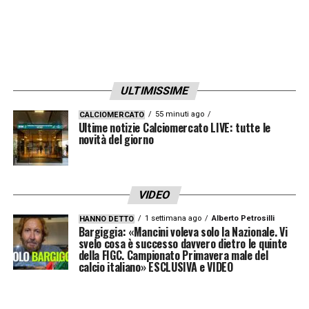
Niclas Füllkrug:
il bomber ha scelto di non
fermarsi affatto. Sta lavorando duramente sulla
propria condizione atletica per convincere
l’allenatore a concedergli una prestigiosa maglia da
titolare, o quantomeno per garantirsi un ingresso di
peso e sostanza a gara in corso.
ULTIMISSIME
Il programma verso Milan-Inter
55 minuti ago
CALCIOMERCATO
Ultime notizie Calciomercato LIVE: tutte le
novità del giorno
Il resto del gruppo squadra si ritroverà
regolarmente domani pomeriggio sui
campi del centro sportivo
varesino per la
VIDEO
ripresa ufficiale degli allenamenti collettivi.
1 settimana ago
Alberto Petrosilli
HANNO DETTO
Bargiggia: «Mancini voleva solo la Nazionale. Vi
Inizierà così, in maniera formale, il lungo
svelo cosa è successo davvero dietro le quinte
countdown
tattico e mentale verso il fischio
della FIGC. Campionato Primavera male del
calcio italiano» ESCLUSIVA e VIDEO
d’inizio della supersfida di domenica alle ore
20:45.