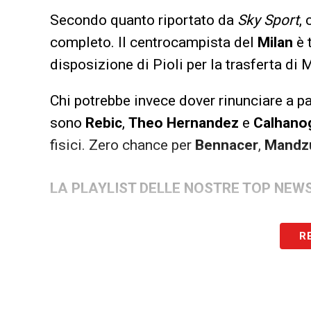
Secondo quanto riportato da
Sky Sport
,
completo. Il centrocampista del
Milan
è 
disposizione di Pioli per la trasferta di
Chi potrebbe invece dover rinunciare a pa
sono
Rebic
,
Theo
Hernandez
e
Calhano
fisici. Zero chance per
Bennacer
,
Mandz
LA PLAYLIST DELLE NOSTRE TOP NEW
R