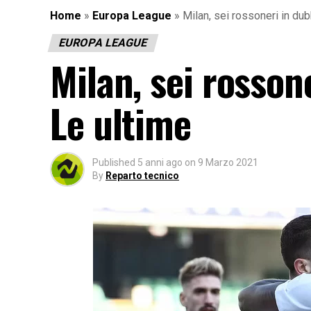
Home
»
Europa League
»
Milan, sei rossoneri in dub
EUROPA LEAGUE
Milan, sei rosson
Le ultime
Published
5 anni ago
on
9 Marzo 2021
By
Reparto tecnico