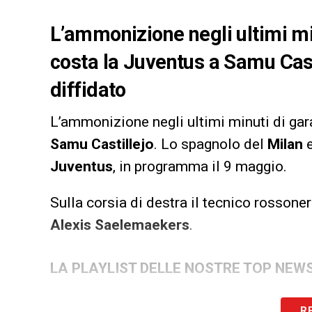
L’ammonizione negli ultimi mi
costa la Juventus a Samu Cast
diffidato
L’ammonizione negli ultimi minuti di gar
Samu
Castillejo
. Lo spagnolo del
Milan
e
Juventus
, in programma il 9 maggio.
Sulla corsia di destra il tecnico rossone
Alexis
Saelemaekers
.
LA PLAYLIST DELLE NOSTRE TOP NEW
R