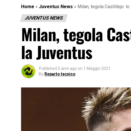
Home
»
Juventus News
»
Milan, tegola Castillejo: l
JUVENTUS NEWS
Milan, tegola Cast
la Juventus
Published
5 anni ago
on
1 Maggio 2021
By
Reparto tecnico