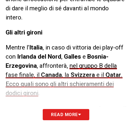
di dare il meglio di sé davanti al mondo
intero.
Gli altri gironi
Mentre l’
Italia
, in caso di vittoria dei play-off
con
Irlanda del Nord
,
Galles
e
Bosnia-
Erzegovina
, affronterà,
nel gruppo B della
fase finale, il
Canada
, la
Svizzera
e il
Qatar
.
Ecco quali sono gli altri schieramenti dei
dodici gironi
.
Gruppo A
: Messico, Sud Corea, Sud Africa, Play off
READ MORE
UEFA D (Danimarca, Nord Macedonia, Rep. Ceca ,
Irlanda)