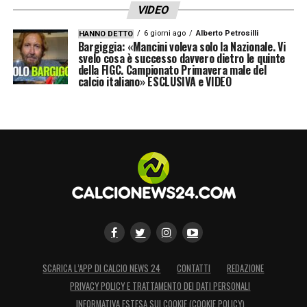
Gruppo K
:Portogallo, Colombia, Uzbekistan, Play
VIDEO
off FIFA 1 (Nuova Caledonia, Giamaica, RD del
6 giorni ago
Alberto Petrosilli
Congo)
HANNO DETTO
Bargiggia: «Mancini voleva solo la Nazionale. Vi
svelo cosa è successo davvero dietro le quinte
Gruppo L
: Inghilterra, Croazia, Panama, Ghana
della FIGC. Campionato Primavera male del
calcio italiano» ESCLUSIVA e VIDEO
LA PLAYLIST DELLE NOSTRE TOP NEWS
SCARICA L’APP DI CALCIO NEWS 24
CONTATTI
REDAZIONE
PRIVACY POLICY E TRATTAMENTO DEI DATI PERSONALI
INFORMATIVA ESTESA SUI COOKIE (COOKIE POLICY)