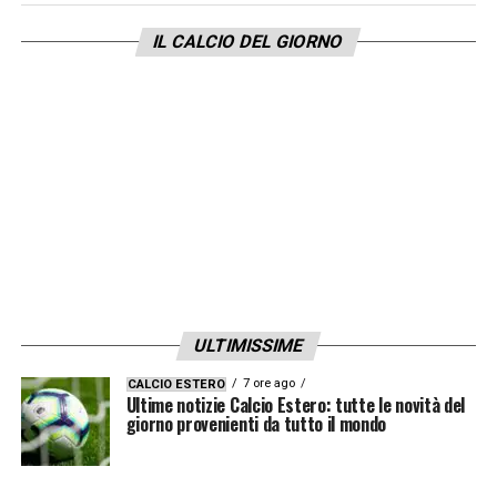
Gruppo B
: Canada, Svizzera, Qatar, Play off UEFA A
(Italia, Irlanda del Nord, Galles, Bosnia)
IL CALCIO DEL GIORNO
Gruppo C
: Brasile, Marocco, Scozia, Haiti
Gruppo D
: Usa, Australia, Paraguay, Play off UEFA
C (Turchia, Romania, Slovacchia e Kosovo)
Gruppo E
: Germania, Ecuador, Costa d’Avorio,
Curacao
Gruppo F
: Olanda, Giappone, Tunisia, Play Off UEFA
B (Ucraina, Svezia, Polonia e Albania)
Gruppo G
: Belgio, Iran, Egitto, Nuova Zelanda
Gruppo H
: Spagna, Uruguay, Arabia Saudita, Capo
ULTIMISSIME
Verde
7 ore ago
CALCIO ESTERO
Gruppo I:
Francia, Senegal, Norvegia, Play Off FIFA
Ultime notizie Calcio Estero: tutte le novità del
giorno provenienti da tutto il mondo
2 (Bolivia, Suriname e Iraq)
Gruppo J
: Argentina, Austria, Algeria, Giordania