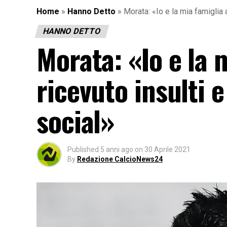
Home
»
Hanno Detto
»
Morata: «Io e la mia famiglia 
HANNO DETTO
Morata: «Io e la 
ricevuto insulti 
social»
Published
5 anni ago
on
30 Aprile 2021
By
Redazione CalcioNews24