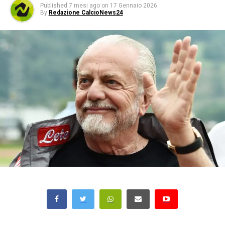
Published
7 mesi ago
on
17 Gennaio 2026
By
Redazione CalcioNews24