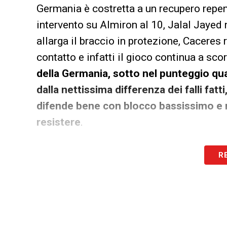
Germania è costretta a un recupero repen
intervento su Almiron al 10, Jalal Jayed 
allarga il braccio in protezione, Caceres
contatto e infatti il gioco continua a sco
della Germania, sotto nel punteggio qua
dalla nettissima differenza dei falli fatt
difende bene con blocco bassissimo e n
resistere
.
SECONDO TEMPO
R
Al 56′ l’arbitro ferma il gioco dopo un p
l’autore del momentaneo vantaggio del Pa
contesta la punizione accordata per inter
poco convinto Brown immediatamente do