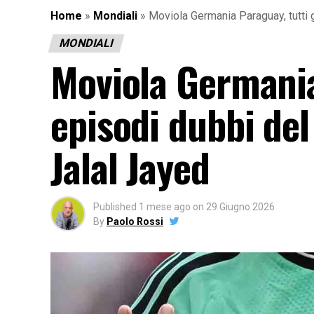
Home
»
Mondiali
»
Moviola Germania Paraguay, tutti g
MONDIALI
Moviola Germania 
episodi dubbi del
Jalal Jayed
Published
1 mese ago
on
29 Giugno 2026
By
Paolo Rossi