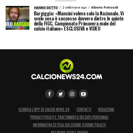
2 settimane ago
Alberto Petrosilli
HANNO DETTO
Bargiggia: «Mancini voleva solo la Nazionale. Vi
svelo cosa è successo davvero dietro le quinte
della FIGC. Campionato Primavera male del
calcio italiano» ESCLUSIVA e VIDEO
SCARICA L’APP DI CALCIO NEWS 24
CONTATTI
REDAZIONE
PRIVACY POLICY E TRATTAMENTO DEI DATI PERSONALI
INFORMATIVA ESTESA SUI COOKIE (COOKIE POLICY)
NETWORK SPORT REVIEW