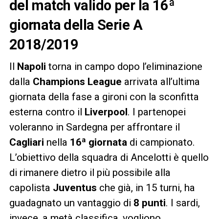
del match valido per la 16ª
giornata della Serie A
2018/2019
Il
Napoli
torna in campo dopo l’eliminazione
dalla
Champions
League
arrivata all’ultima
giornata della fase a gironi con la sconfitta
esterna contro il
Liverpool
. I partenopei
voleranno in Sardegna per affrontare il
Cagliari
nella
16ª giornata
di campionato.
L’obiettivo della squadra di Ancelotti è quello
di rimanere dietro il più possibile alla
capolista
Juventus
che già, in 15 turni, ha
guadagnato un vantaggio di
8 punti
. I sardi,
invece, a metà classifica, vogliono