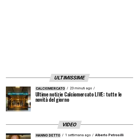
scomodare anche un altro grande giocatore,
uno dei migliori in assoluto, Ronaldo il
Fenomeno, le cui movenze vengono
ricordate ogni volta dalle giocate del
colombiano.
ULTIMISSIME
23 minuti ago
CALCIOMERCATO
Ultime notizie Calciomercato LIVE: tutte le
novità del giorno
VIDEO
1 settimana ago
Alberto Petrosilli
HANNO DETTO