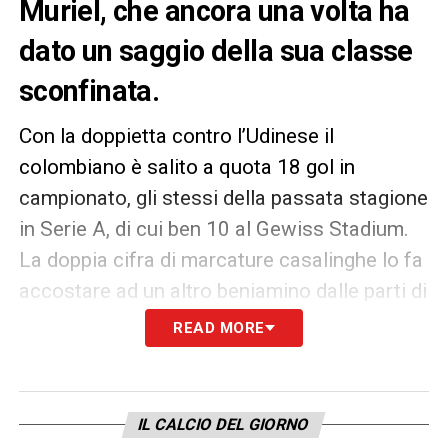
Muriel, che ancora una volta ha
dato un saggio della sua classe
sconfinata.
Con la doppietta contro l’Udinese il
colombiano è salito a quota 18 gol in
campionato, gli stessi della passata stagione
in Serie A, di cui ben 10 al Gewiss Stadium.
La doppia cifra di marcature casalinghe lo fa
accostare ad un altro beniamino dalle parti di
Bergamo, Germán Denis, l’unico giocatore
READ MORE
della Dea oltre a Muriel a segnare almeno 10
gol in casa in un massimo campionato nel
XXI secolo. Ma quando si parla
IL CALCIO DEL GIORNO
dell’attaccante dell’Atalanta si può