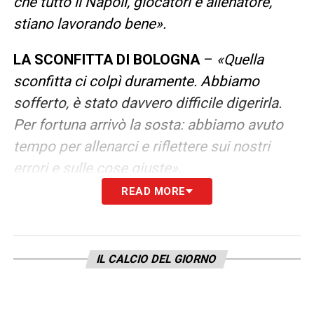
che tutto il Napoli, giocatori e allenatore,
stiano lavorando bene».
LA SCONFITTA DI BOLOGNA
–
«Quella
sconfitta ci colpì duramente. Abbiamo
sofferto, è stato davvero difficile digerirla.
Per fortuna arrivò la sosta: abbiamo avuto
tempo per allenarci e riflettere sui nostri
errori e sulle cose giuste».
READ MORE
LA SETTIMANA SENZA CONTE
–
«Sì, ma
poi siamo tornati in campo con una
mentalità e un modo di giocare nuovi. È
IL CALCIO DEL GIORNO
andato tutto bene, soprattutto perché ne
abbiamo vinte cinque di fila: quelle vittorie ci
hanno restituito fiducia e ci hanno