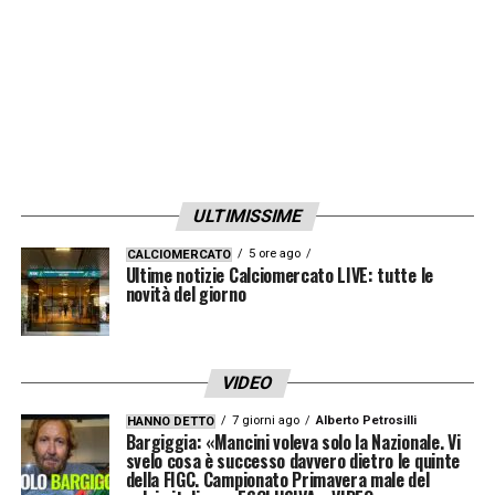
rilanciato».
VINCERE È L’UNICA COSA CHE CONTA
–
«Sono d’accordo al cento per cento: quando
smetti, le persone ricordano soltanto i trofei.
Il Bologna vuole vincere e noi vogliamo
ULTIMISSIME
vincere».
5 ore ago
CALCIOMERCATO
Ultime notizie Calciomercato LIVE: tutte le
RISPETTO E RIVINCITA
–
«Non abbiamo
novità del giorno
dimenticato, ma questa è una partita
completamente diversa. È una finale:
rispetto moltissimo il Bologna, ma siamo qui
VIDEO
per vincere».
7 giorni ago
Alberto Petrosilli
HANNO DETTO
Bargiggia: «Mancini voleva solo la Nazionale. Vi
svelo cosa è successo davvero dietro le quinte
IL LEGAME CON LUKAKU
–
«Romelu è
della FIGC. Campionato Primavera male del