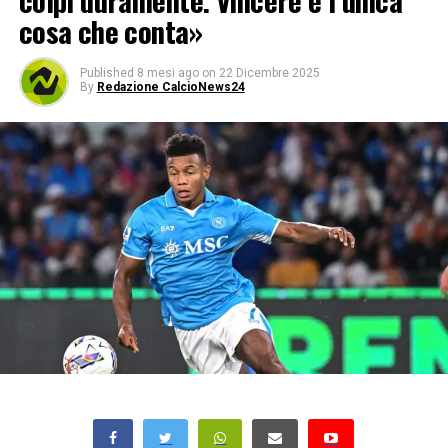
colpì duramente. Vincere è l’unica
cosa che conta»
Published
8 mesi ago
on
22 Dicembre 2025
By
Redazione CalcioNews24