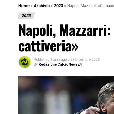
Home
»
Archivio
»
2023
»
Napoli, Mazzarri: «Ci manc
2023
Napoli, Mazzarri:
cattiveria»
Published
3 anni ago
on
8 Dicembre 2023
By
Redazione CalcioNews24