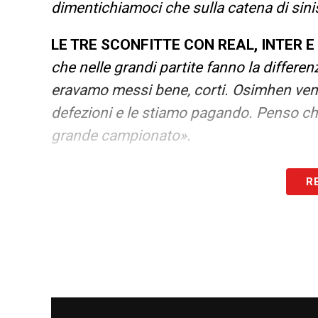
dimentichiamoci che sulla catena di sinis
LE TRE SCONFITTE CON REAL, INTER E
che nelle grandi partite fanno la differe
eravamo messi bene, corti. Osimhen veni
defezioni e le stiamo pagando. Penso ch
grande campionato».
OSIMHEN
– «I campioni sono trascinanti 
R
marcato. Lui deve star bene e sarà quello
devastante».
SCUDETTO
– «Quando un allenatore arri
cercare di risolvere i problemi. Oggi non
poter fare un filotto di vittorie».