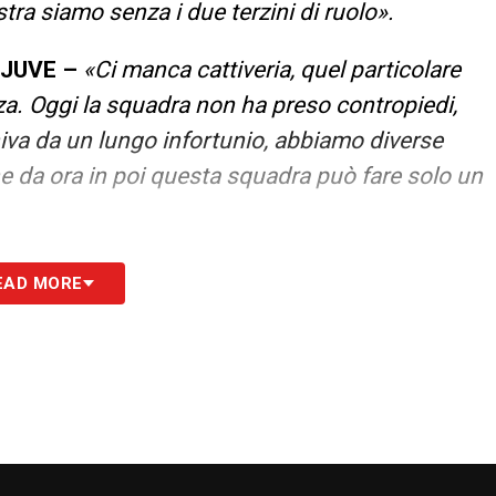
tra siamo senza i due terzini di ruolo».
 JUVE –
«Ci manca cattiveria, quel particolare
nza. Oggi la squadra non ha preso contropiedi,
va da un lungo infortunio, abbiamo diverse
e da ora in poi questa squadra può fare solo un
per tutte le squadre. Lui viene tartassato, viene
EAD MORE
 che farà la differenza, è un giocatore
va in un club così, dopo uno Scudetto, deve
 meritavamo di perdere, io sono fiducioso di