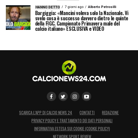
7 giorni ago
Alberto Petrosilli
HANNO DETTO
Bargiggia: «Mancini voleva solo la Nazionale. Vi
svelo cosa è successo davvero dietro le quinte
della FIGC. Campionato Primavera male del
calcio italiano» ESCLUSIVA e VIDEO
SCARICA L’APP DI CALCIO NEWS 24
CONTATTI
REDAZIONE
PRIVACY POLICY E TRATTAMENTO DEI DATI PERSONALI
INFORMATIVA ESTESA SUI COOKIE (COOKIE POLICY)
NETWORK SPORT REVIEW