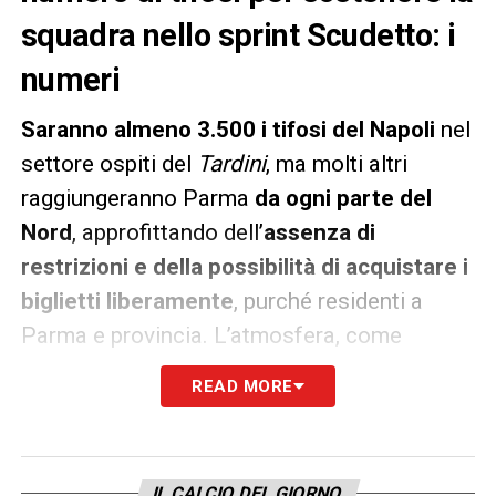
squadra nello sprint Scudetto: i
numeri
Saranno almeno 3.500 i tifosi del Napoli
nel
settore ospiti del
Tardini
, ma molti altri
raggiungeranno Parma
da ogni parte del
Nord
, approfittando dell’
assenza di
restrizioni e della possibilità di acquistare i
biglietti liberamente
, purché residenti a
Parma e provincia. L’atmosfera, come
riportato da
la Gazzetta dello Sport
si
READ MORE
preannuncia elettrica, con un
afflusso
massiccio e colorato
, a conferma della
passione che accompagna la squadra
IL CALCIO DEL GIORNO