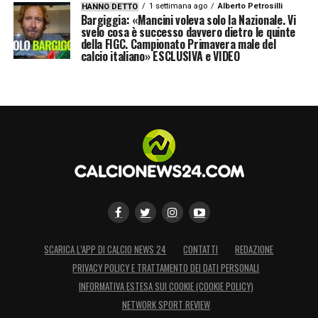
1 settimana ago
Alberto Petrosilli
HANNO DETTO
Bargiggia: «Mancini voleva solo la Nazionale. Vi
svelo cosa è successo davvero dietro le quinte
della FIGC. Campionato Primavera male del
calcio italiano» ESCLUSIVA e VIDEO
SCARICA L’APP DI CALCIO NEWS 24
CONTATTI
REDAZIONE
PRIVACY POLICY E TRATTAMENTO DEI DATI PERSONALI
INFORMATIVA ESTESA SUI COOKIE (COOKIE POLICY)
NETWORK SPORT REVIEW