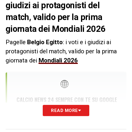
giudizi ai protagonisti del
match, valido per la prima
giornata dei Mondiali 2026
Pagelle
Belgio Egitto
: i voti e i giudizi ai
protagonisti del match, valido per la prima
giornata dei
Mondiali 2026
🌐
CALCIO NEWS 24 SEMPRE CON TE SU GOOGLE
Seguici su Google News per non
READ MORE
perdere nemmeno una notizia di
calciomercato e i risultati in tempo