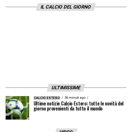
reale.
IL CALCIO DEL GIORNO
SEGUICI ORA
I Top
Emam Ashour (Egitto):
assoluto protagonista per
i Faraoni. Sblocca la gara al 19′ con un missile dal
limite imparabile per Courtois e si fa notare per il
grande dinamismo, ripiegando con ottime chiusure
anche in fase difensiva. Sfiora persino la doppietta
ULTIMISSIME
nella ripresa, dove invece non è altrettanto preciso
36 minuti ago
CALCIO ESTERO
e calcia addirittura in fallo laterale. In ogni caso,
Ultime notizie Calcio Estero: tutte le novità del
grande personalità.
giorno provenienti da tutto il mondo
Thibaut Courtois (Belgio):
se il Belgio resta in
partita fino al pareggio, gran parte del merito è del
suo portiere. Si supera con interventi provvidenziali