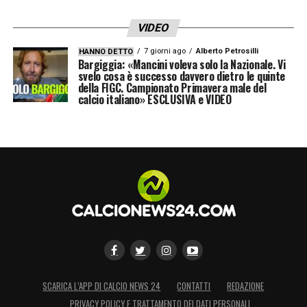
VIDEO
7 giorni ago
Alberto Petrosilli
HANNO DETTO
Bargiggia: «Mancini voleva solo la Nazionale. Vi
svelo cosa è successo davvero dietro le quinte
della FIGC. Campionato Primavera male del
calcio italiano» ESCLUSIVA e VIDEO
SCARICA L’APP DI CALCIO NEWS 24
CONTATTI
REDAZIONE
PRIVACY POLICY E TRATTAMENTO DEI DATI PERSONALI