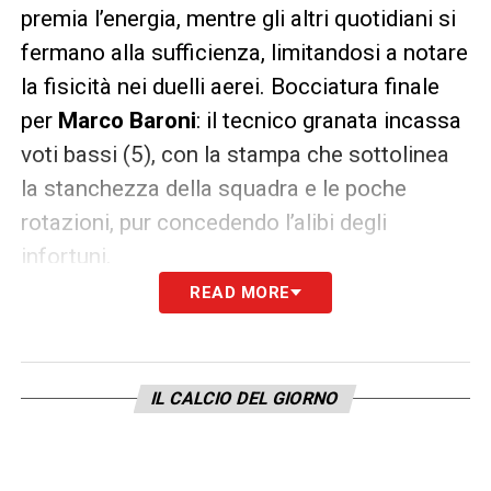
premia l’energia, mentre gli altri quotidiani si
fermano alla sufficienza, limitandosi a notare
la fisicità nei duelli aerei. Bocciatura finale
per
Marco Baroni
: il tecnico granata incassa
voti bassi (5), con la stampa che sottolinea
la stanchezza della squadra e le poche
rotazioni, pur concedendo l’alibi degli
infortuni.
READ MORE
Pagelle Torino Roma 0-2: ecco i TOP-FLOP
e i voti del match di Serie A
IL CALCIO DEL GIORNO
LA PLAYLIST DELLE NOSTRE TOP NEWS