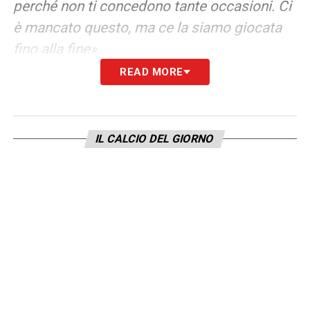
perché non ti concedono tante occasioni. Ci
è mancato questo, ma ce la siamo giocata
fino alla fine».
READ MORE
LA SFIDA A GASPERINI
–
«Non è una sfida
mia contro il passato.
Gian Piero Gasperini
è stato un maestro per me e lo ringrazio per
IL CALCIO DEL GIORNO
tutto quello che mi ha dato da calciatore.
Abbiamo scalato delle posizioni, siamo
molto soddisfatti di quello che stiamo
facendo e contro la Roma cercheremo di
fare risultato».
LA PLAYLIST DELLE NOSTRE TOP NEWS