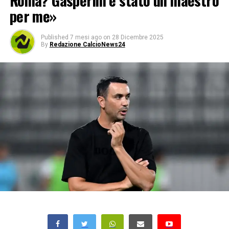
Roma? Gasperini è stato un maestro
per me»
Published
7 mesi ago
on
28 Dicembre 2025
By
Redazione CalcioNews24