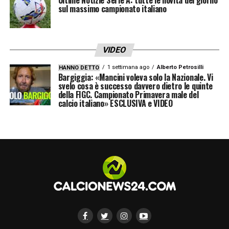
rettangolo di gioco.
sul massimo campionato italiano
Con eventi come questo, il
Parma
conferma
la propria centralità nel panorama calcistico
VIDEO
italiano, dimostrando ancora una volta di
1 settimana ago
Alberto Petrosilli
HANNO DETTO
Bargiggia: «Mancini voleva solo la Nazionale. Vi
essere un club in grado di attrarre
svelo cosa è successo davvero dietro le quinte
l’attenzione dei protagonisti più importanti
della FIGC. Campionato Primavera male del
calcio italiano» ESCLUSIVA e VIDEO
del calcio nazionale.
LEGGI ANCHE
le ultimissime in Serie a
LA PLAYLIST DELLE NOSTRE TOP NEWS