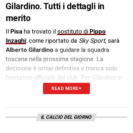
Gilardino. Tutti i dettagli in
merito
Il
Pisa
ha trovato il
sostituto di
Pippo
Inzaghi
: come riportato da
Sky Sport
, sarà
Alberto Gilardino
a guidare la squadra
toscana nella prossima stagione. La
decisione è ormai definitiva e manca solo
l’annuncio ufficiale del club. Per Gilardino si
tratta di un pronto ritorno in panchina dopo
READ MORE
l’esperienza al Genoa, terminata con
l’esonero nella scorsa stagione. L’ex
campione del mondo ha raggiunto un
IL CALCIO DEL GIORNO
accordo economico con il Pisa e firmerà un
contratto biennale
, con opzione per un