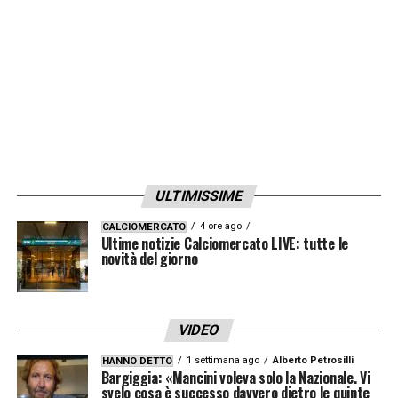
terzo anno.
Il club punta sull’esperienza e sul carisma
dell’ex attaccante per la stagione del ritorno
in
Serie A
. I tifosi nerazzurri sperano che
Gilardino possa portare nuova energia e
risultati positivi in una stagione che si
ULTIMISSIME
preannuncia complicata e ricca di
4 ore ago
CALCIOMERCATO
aspettative.
Ultime notizie Calciomercato LIVE: tutte le
novità del giorno
LA PLAYLIST DELLE NOSTRE TOP NEWS
VIDEO
1 settimana ago
Alberto Petrosilli
HANNO DETTO
Bargiggia: «Mancini voleva solo la Nazionale. Vi
svelo cosa è successo davvero dietro le quinte