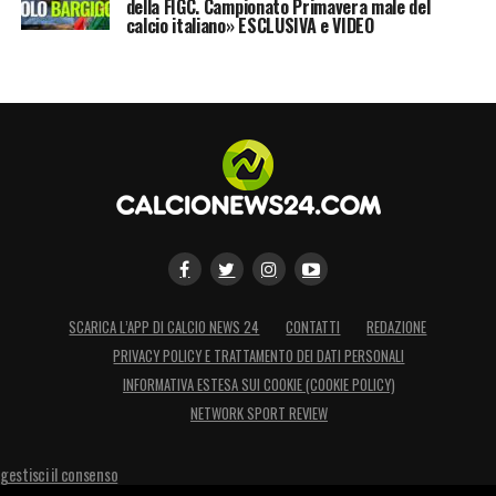
della FIGC. Campionato Primavera male del
calcio italiano» ESCLUSIVA e VIDEO
SCARICA L’APP DI CALCIO NEWS 24
CONTATTI
REDAZIONE
PRIVACY POLICY E TRATTAMENTO DEI DATI PERSONALI
INFORMATIVA ESTESA SUI COOKIE (COOKIE POLICY)
NETWORK SPORT REVIEW
gestisci il consenso