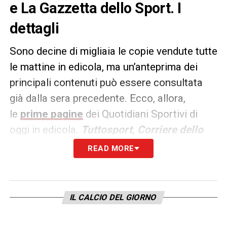
e La Gazzetta dello Sport. I
dettagli
Sono decine di migliaia le copie vendute tutte
le mattine in edicola, ma un’anteprima dei
principali contenuti può essere consultata
già dalla sera precedente. Ecco, allora,
le
prime pagine
dei Quotidiani Sportivi di
oggi in edicola.
Tuttosport, Corriere dello
Sport e La Gazzetta dello
READ MORE
Sport
rappresentano i principali quotidiani
sportivi in
Italia
. Punto di riferimento ogni
giorno tanto per gli addetti ai lavori quanto
IL CALCIO DEL GIORNO
per gli appassionati.