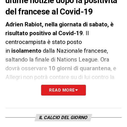
ultime notizie dopo la positività
del francese al Covid-19
Adrien Rabiot, nella giornata di sabato, è
risultato positivo al Covid-19
. Il
centrocampista è stato posto
in
isolamento
dalla Nazionale francese,
saltando la finale di Nations League. Ora
dovrà osservare
10 giorni di quarantena
, e
Allegri non potrà contare su di lui contro la
Roma domenica.
READ MORE
Secondo quanto riportato da
Repubblica
, i
media francesi parlano di un
rifiuto
da parte
del giocatore della
Juve
a vaccinarsi
.
IL CALCIO DEL GIORNO