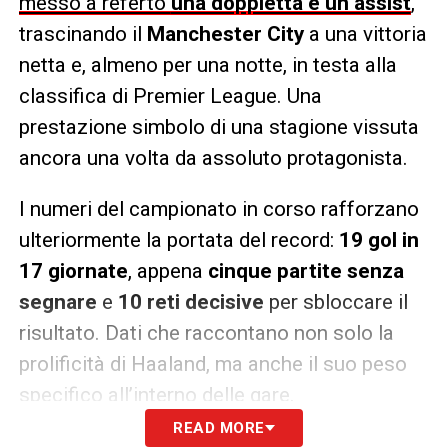
messo a referto
una doppietta e un assist
,
trascinando il
Manchester City
a una vittoria
netta e, almeno per una notte, in testa alla
classifica di Premier League. Una
prestazione simbolo di una stagione vissuta
ancora una volta da assoluto protagonista.
I numeri del campionato in corso rafforzano
ulteriormente la portata del record:
19 gol in
17 giornate
, appena
cinque partite senza
segnare
e
10 reti decisive
per sbloccare il
risultato. Dati che raccontano non solo la
prolificità di Haaland, ma anche il suo peso
specifico all’interno delle gare.
READ MORE
Il norvegese aveva già fatto parlare di sé