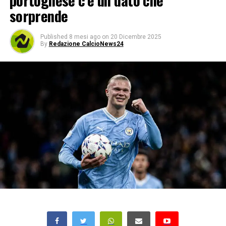
portoghese c’è un dato che
sorprende
Published
8 mesi ago
on
20 Dicembre 2025
By
Redazione CalcioNews24