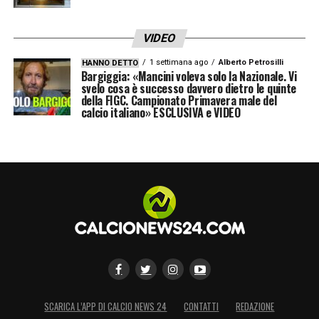
LA PLAYLIST DELLE NOSTRE TOP NEWS
VIDEO
1 settimana ago
Alberto Petrosilli
HANNO DETTO
Bargiggia: «Mancini voleva solo la Nazionale. Vi
svelo cosa è successo davvero dietro le quinte
della FIGC. Campionato Primavera male del
calcio italiano» ESCLUSIVA e VIDEO
SCARICA L’APP DI CALCIO NEWS 24
CONTATTI
REDAZIONE