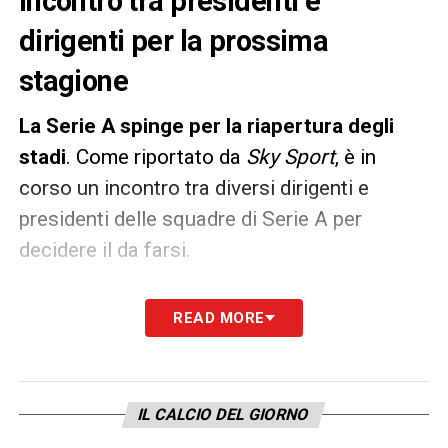
incontro tra presidenti e
dirigenti per la prossima
stagione
La Serie A spinge per la riapertura degli
stadi
. Come riportato da
Sky Sport
, è in
corso un incontro tra diversi dirigenti e
presidenti delle squadre di Serie A per
decidere il da farsi.
Presenti all’incontro
De Laurentiis, Preziosi,
READ MORE
Setti, Marotta e Giulini
in un hotel al centro
di Milano. L’Europeo ha dato il via alla
riapertura anche degli stadi e la Serie A
IL CALCIO DEL GIORNO
lavora in questa direzione.