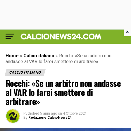
×
Home
»
Calcio italiano
»
Rocchi: «Se un arbitro non
andasse al VAR lo farei smettere di arbitrare»
CALCIO ITALIANO
Rocchi: «Se un arbitro non andasse
al VAR lo farei smettere di
arbitrare»
Published
5 anni ago
on
4 Ottobre 2021
By
Redazione CalcioNews24