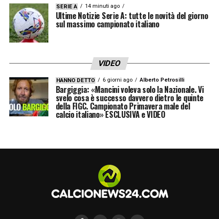
riuscivano a rientrarci. Nonostante ciò,
14 minuti ago
SERIE A
Ultime Notizie Serie A: tutte le novità del giorno
alcuni club non hanno rispettato le regole
sul massimo campionato italiano
non sono stati puniti. Le leggi devono essere
uguali per tutti».
VIDEO
REGOLE SULLE PLUSVALENZE –
«Le
6 giorni ago
Alberto Petrosilli
HANNO DETTO
Bargiggia: «Mancini voleva solo la Nazionale. Vi
plusvalenze sono per lo più profitti nella
svelo cosa è successo davvero dietro le quinte
carta, ma non è detto che i soldi si muovano.
della FIGC. Campionato Primavera male del
calcio italiano» ESCLUSIVA e VIDEO
Qui sono stati fatti profitti sui bilanci per
rientrare con le regole del fair-play, come era
stato fatto anche con il Milan. Per come la
vedo io questo non è giusto. I profitti delle
società devono riflettere i soldi che sono
davvero a disposizione. Ho sentito che la
Juve ha fatto milioni e milioni di plusvalenze.