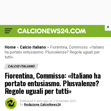
×
Home
»
Calcio italiano
»
Fiorentina, Commisso: «Italiano
ha portato entusiasmo. Plusvalenze? Regole uguali per
tutti»
CALCIO ITALIANO
Fiorentina, Commisso: «Italiano ha
portato entusiasmo. Plusvalenze?
Regole uguali per tutti»
Published
5 anni ago
on
2 Dicembre 2021
By
Redazione CalcioNews24