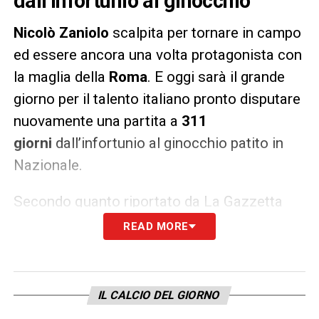
dall’infortunio al ginocchio
Nicolò Zaniolo
scalpita per tornare in campo
ed essere ancora una volta protagonista con
la maglia della
Roma
. E oggi sarà il grande
giorno per il talento italiano pronto disputare
nuovamente una partita a
311
giorni
dall’infortunio al ginocchio patito in
Nazionale.
Secondo quanto riportato da La Gazzetta
dello Sport,
Zaniolo
scenderà in campo nella
READ MORE
prima amichevole estiva dei giallorossi di
quest’oggi contro il
Montecatini
. E lo farà da
esterno destro nel 4-2-3-1 di
José
IL CALCIO DEL GIORNO
Mourinho
. Il gioiello del calcio italiano è