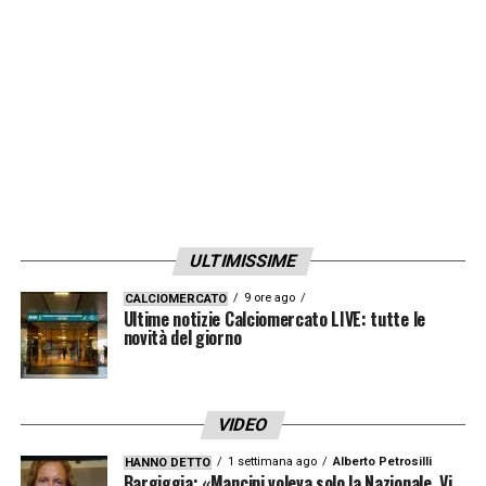
stato tra i più brillanti nella
Roma
in questo
avvio di ritiro e ora è pronto a riprendersi
tutto ciò che gli è stato tolto in questi 9
mesi.
LA PLAYLIST DELLE NOSTRE TOP NEWS
ULTIMISSIME
9 ore ago
CALCIOMERCATO
Ultime notizie Calciomercato LIVE: tutte le
novità del giorno
VIDEO
1 settimana ago
Alberto Petrosilli
HANNO DETTO
Bargiggia: «Mancini voleva solo la Nazionale. Vi